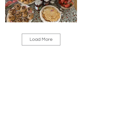
Waffles.jpg
Load More
Previous
Potato race.jpg
Next
Parade landscape.jpg