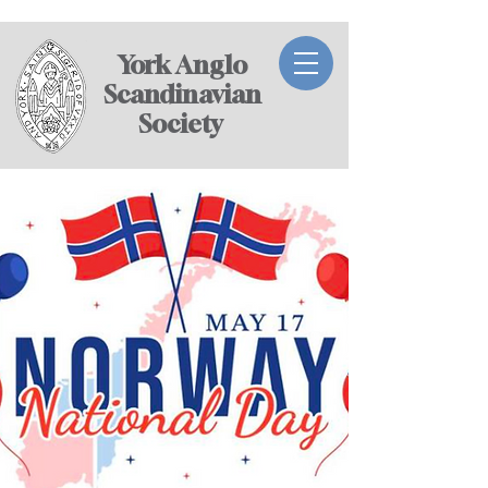
York Anglo
Scandinavian
Society ​